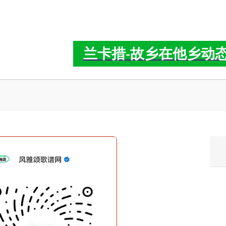
兰卡措-故乡在他乡动