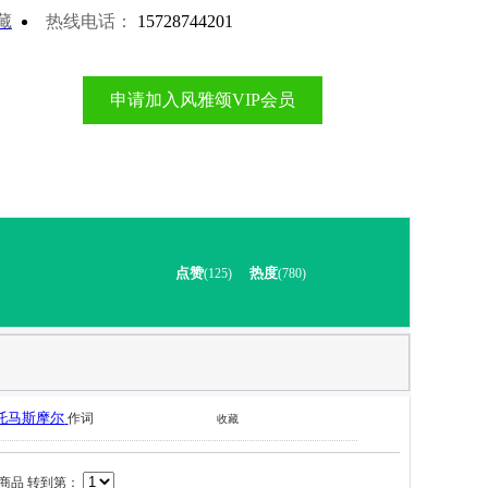
藏
热线电话：
15728744201
申请加入风雅颂VIP会员
点赞
热度
(125)
(780)
托马斯摩尔
作词
收藏
商品 转到第：