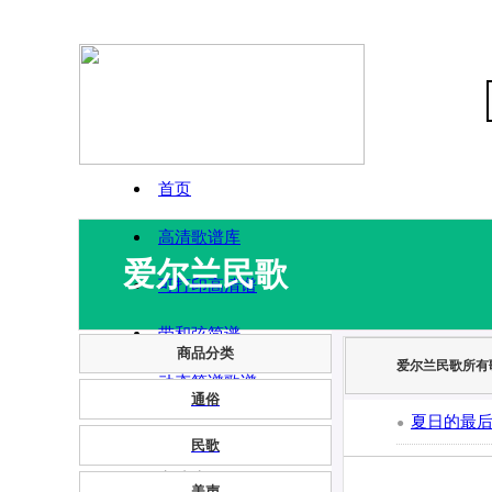
首页
高清歌谱库
爱尔兰民歌
可打印高清谱
带和弦简谱
商品分类
爱尔兰民歌所有
动态简谱歌谱
通俗
夏日的最
●
民歌
申请为VIP
美声