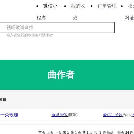
微信小
我的收
订单管理
收
程序
藏
网址
输入要查找的歌曲名或演唱者
曲作者
歌谱
后一朵玫瑰
迪里拜尔
爱尔兰民歌
(演唱)
作曲/
首页
上页
下页
末页
第
1
页 共
1
页 共
1
件商品 每页
24
件