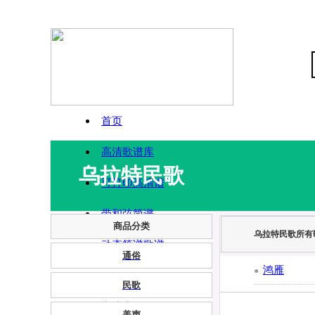
首页
高清歌谱库
乌拉特民歌
可打印高清谱
带和弦简谱
商品分类
乌拉特民歌所有
动态简谱歌谱
通俗
鸿雁
●
民歌
申请为VIP
美声