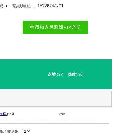
藏
热线电话：
15728744201
申请加入风雅颂VIP会员
点赞
热度
(125)
(780)
鸿雁
作词
收藏
商品 转到第：