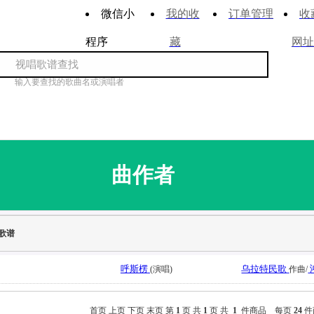
微信小
我的收
订单管理
收
程序
藏
网址
输入要查找的歌曲名或演唱者
曲作者
歌谱
呼斯楞
乌拉特民歌
(演唱)
作曲/
首页
上页
下页
末页
第
1
页 共
1
页 共
1
件商品 每页
24
件