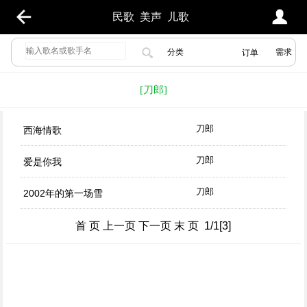
民歌
美声
儿歌
分类
需求
订单
[刀郎]
刀郎
西海情歌
刀郎
爱是你我
刀郎
2002年的第一场雪
首 页 上一页 下一页 末 页 1/1[3]