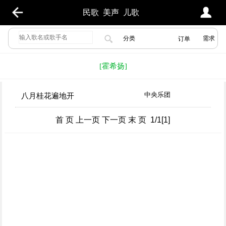
民歌
美声
儿歌
分类
需求
订单
[霍希扬]
中央乐团
八月桂花遍地开
首 页 上一页 下一页 末 页 1/1[1]