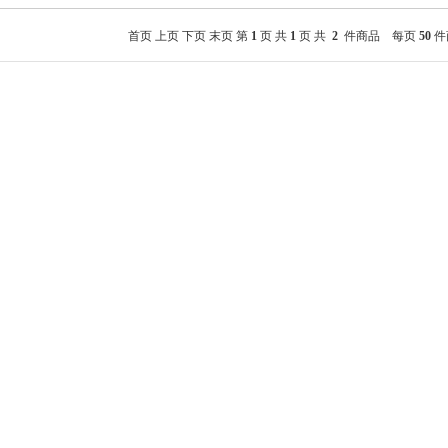
首页
上页
下页
末页
第
1
页 共
1
页 共
2
件商品 每页
50
件