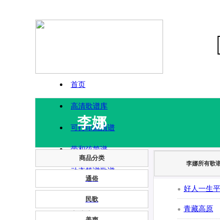
首页
高清歌谱库
李娜
可打印高清谱
带和弦简谱
商品分类
李娜所有歌
动态简谱歌谱
通俗
好人一生
●
民歌
青藏高原
●
申请为VIP
美声