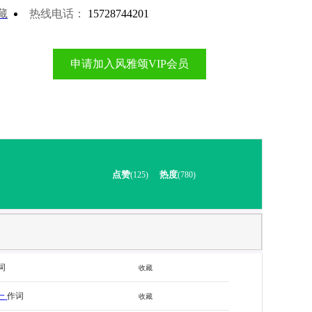
藏
热线电话：
15728744201
申请加入风雅颂VIP会员
点赞
热度
(125)
(780)
词
收藏
一
作词
收藏