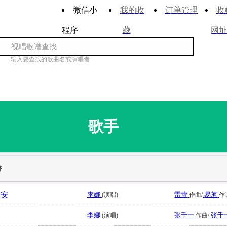
微信小
我的收
订单管理
收
程序
藏
网址
输入要查找的歌曲名或演唱者
歌手
谱
平安
李娜
雷蕾
易茗
(演唱)
作曲/
作
李娜
张千一
张千
(演唱)
作曲/