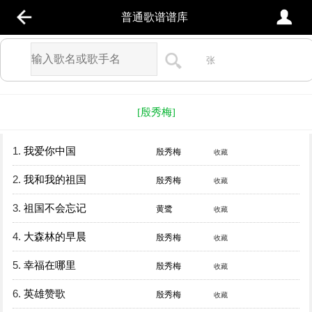
普通歌谱谱库
张
[殷秀梅]
1.
我爱你中国
殷秀梅
收藏
2.
我和我的祖国
殷秀梅
收藏
3.
祖国不会忘记
黄鹭
收藏
4.
大森林的早晨
殷秀梅
收藏
5.
幸福在哪里
殷秀梅
收藏
6.
英雄赞歌
殷秀梅
收藏