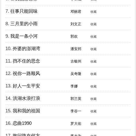
7.
往事只能回味
邓丽君
收藏
8.
三月里的小雨
刘文正
收藏
9.
我是一条小河
郭欢
收藏
10.
外婆的澎湖湾
潘安邦
收藏
11.
挡不住的思念
古银州
收藏
12.
祝你一路顺风
吴奇隆
收藏
13.
好人一生平安
李娜
收藏
14.
洪湖水浪打浪
郭兰英
收藏
15.
我和我的祖国
李谷一
收藏
16.
恋曲1990
罗大佑
收藏
17.
敢问路在何方