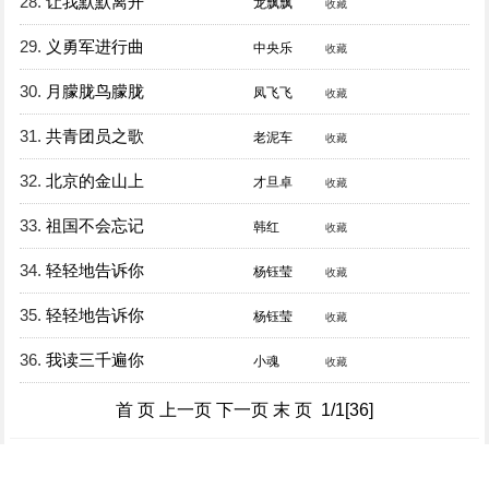
28.
让我默默离开
龙飘飘
收藏
29.
义勇军进行曲
中央乐
收藏
30.
月朦胧鸟朦胧
凤飞飞
收藏
31.
共青团员之歌
老泥车
收藏
32.
北京的金山上
才旦卓
收藏
33.
祖国不会忘记
韩红
收藏
34.
轻轻地告诉你
杨钰莹
收藏
35.
轻轻地告诉你
杨钰莹
收藏
36.
我读三千遍你
小魂
收藏
首 页 上一页 下一页 末 页 1/1[36]