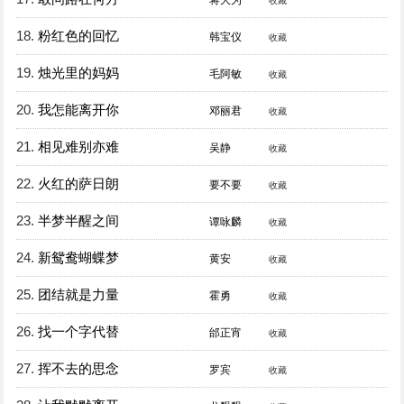
蒋大为
收藏
18.
粉红色的回忆
韩宝仪
收藏
19.
烛光里的妈妈
毛阿敏
收藏
20.
我怎能离开你
邓丽君
收藏
21.
相见难别亦难
吴静
收藏
22.
火红的萨日朗
要不要
收藏
23.
半梦半醒之间
谭咏麟
收藏
24.
新鸳鸯蝴蝶梦
黄安
收藏
25.
团结就是力量
霍勇
收藏
26.
找一个字代替
邰正宵
收藏
27.
挥不去的思念
罗宾
收藏