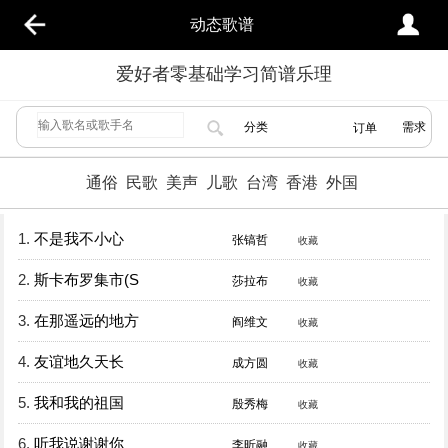
动态歌谱
爱好者零基础学习简谱乐理
分类
需求
订单
通俗
民歌
美声
儿歌
台湾
香港
外国
1.
不是我不小心
张镐哲
收藏
2.
斯卡布罗集市(S
莎拉布
收藏
3.
在那遥远的地方
阎维文
收藏
4.
友谊地久天长
成方圆
收藏
5.
我和我的祖国
殷秀梅
收藏
6.
听我说谢谢你
李昕融
收藏