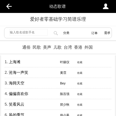
动态歌谱
爱好者零基础学习简谱乐理
分类
需求
订单
通俗
民歌
美声
儿歌
台湾
香港
外国
1.
上海滩
叶丽仪
收藏
2.
沧海一声笑
黄霑
收藏
3.
海阔天空
Bey
收藏
4.
偏偏喜欢你
陈百强
收藏
5.
笑看风云
郑少秋
收藏
6.
风的季节
徐小凤
收藏