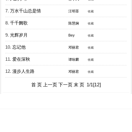
7.
万水千山总是情
汪明荃
收藏
8.
千千阙歌
陈慧娴
收藏
9.
光辉岁月
Bey
收藏
10.
忘记他
邓丽君
收藏
11.
爱在深秋
谭咏麟
收藏
12.
漫步人生路
邓丽君
收藏
首 页 上一页 下一页 末 页 1/1[12]