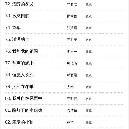
72.
酒醉的探戈
邓丽君
收藏
73.
乡愁四韵
罗大佑
收藏
74.
童年
张艾嘉
收藏
75.
潇洒的走
高胜美
收藏
76.
我和我的祖国
李谷一
收藏
77.
掌声响起来
凤飞飞
收藏
78.
但愿人长久
邓丽君
收藏
79.
大约在冬季
齐秦
收藏
80.
我独自在风雨中
高明骏
收藏
81.
路灯下的小姑娘
邓洁仪
收藏
82.
亲爱的小孩
苏芮
收藏