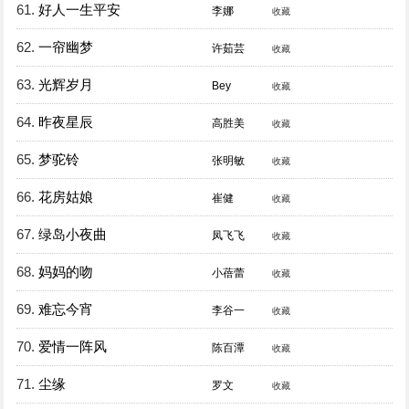
61.
好人一生平安
李娜
收藏
62.
一帘幽梦
许茹芸
收藏
63.
光辉岁月
Bey
收藏
64.
昨夜星辰
高胜美
收藏
65.
梦驼铃
张明敏
收藏
66.
花房姑娘
崔健
收藏
67.
绿岛小夜曲
凤飞飞
收藏
68.
妈妈的吻
小蓓蕾
收藏
69.
难忘今宵
李谷一
收藏
70.
爱情一阵风
陈百潭
收藏
71.
尘缘
罗文
收藏