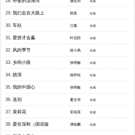
28.
外婆的澎湖湾
潘安邦
收藏
29.
我们走在大路上
群星
收藏
30.
车站
江蕙
收藏
31.
爱拼才会赢
叶启田
收藏
32.
风的季节
徐小凤
收藏
33.
乡间小路
张明敏
收藏
34.
踏浪
徐怀钰
收藏
35.
我的中国心
张明敏
收藏
36.
送别
董文华
收藏
37.
茉莉花
宋祖英
收藏
38.
爱在深秋（国语版
谭咏麟
收藏