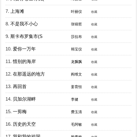
7.
上海滩
叶丽仪
收藏
8.
不是我不小心
张镐哲
收藏
9.
斯卡布罗集市(S
莎拉布
收藏
10.
爱你一万年
韩宝仪
收藏
11.
惜别的海岸
龙飘飘
收藏
12.
在那遥远的地方
阎维文
收藏
13.
再回首
姜育恒
收藏
14.
贝加尔湖畔
李健
收藏
15.
一剪梅
费玉清
收藏
16.
历史的天空
毛阿敏
收藏
17.
我和我的祖国