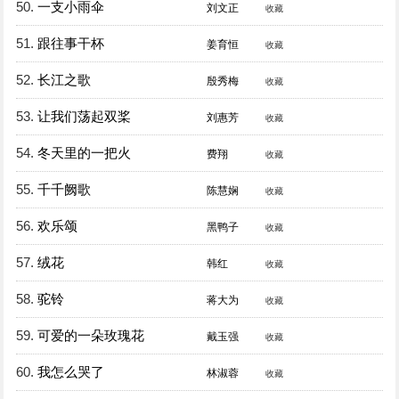
50.
一支小雨伞
刘文正
收藏
51.
跟往事干杯
姜育恒
收藏
52.
长江之歌
殷秀梅
收藏
53.
让我们荡起双桨
刘惠芳
收藏
54.
冬天里的一把火
费翔
收藏
55.
千千阙歌
陈慧娴
收藏
56.
欢乐颂
黑鸭子
收藏
57.
绒花
韩红
收藏
58.
驼铃
蒋大为
收藏
59.
可爱的一朵玫瑰花
戴玉强
收藏
60.
我怎么哭了
林淑蓉
收藏