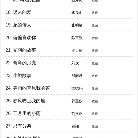
殷秀梅
收藏
18.
迟来的爱
李茂山
收藏
19.
龙的传人
张明敏
收藏
20.
偏偏喜欢你
陈百强
收藏
21.
光阴的故事
罗大佑
收藏
22.
弯弯的月亮
刘欢
收藏
23.
小城故事
邓丽君
收藏
24.
美丽的草原我的家
德德玛
收藏
25.
春风吻上我的脸
韩宝仪
收藏
26.
三月里的小雨
刘文正
收藏
27.
只有分离
费翔
收藏