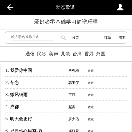
动态歌谱
爱好者零基础学习简谱乐理
分类
需求
订单
通俗
民歌
美声
儿歌
台湾
香港
外国
1.
我爱你中国
殷秀梅
收藏
2.
冬恋
韩宝仪
收藏
3.
微风细雨
王菲
收藏
4.
成都
赵雷
收藏
5.
明天会更好
罗大佑
收藏
6.
只要你心里有我(
邓丽君
收藏