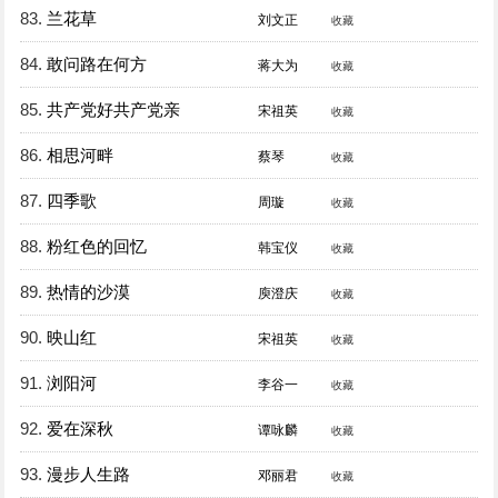
83.
兰花草
刘文正
收藏
84.
敢问路在何方
蒋大为
收藏
85.
共产党好共产党亲
宋祖英
收藏
86.
相思河畔
蔡琴
收藏
87.
四季歌
周璇
收藏
88.
粉红色的回忆
韩宝仪
收藏
89.
热情的沙漠
庾澄庆
收藏
90.
映山红
宋祖英
收藏
91.
浏阳河
李谷一
收藏
92.
爱在深秋
谭咏麟
收藏
93.
漫步人生路
邓丽君
收藏