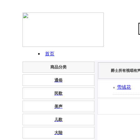
首页
商品分类
高清歌谱库
爵士所有视唱有
通俗
可打印高清谱
雪绒花
●
民歌
带和弦简谱
美声
动态简谱歌谱
儿歌
大陆
申请为VIP