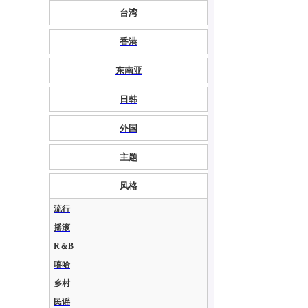
台湾
香港
东南亚
日韩
外国
主题
风格
流行
摇滚
R＆B
嘻哈
乡村
民谣