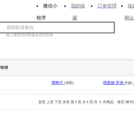
微信小
我的收
订单管理
收
程序
藏
网址
输入要查找的歌曲名或演唱者
声歌谱
黑鸭子
理查德·罗杰
(演唱)
作曲/
首页
上页
下页
末页
第
1
页 共
1
页 共
1
件商品 每页
50
件