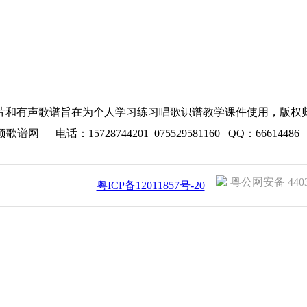
片和有声歌谱旨在为个人学习练习唱歌识谱教学课件使用，版权
©风雅颂歌谱网
电话：15728744201 075529581160 QQ：6661448
粤公网安备 44030
粤ICP备12011857号-20