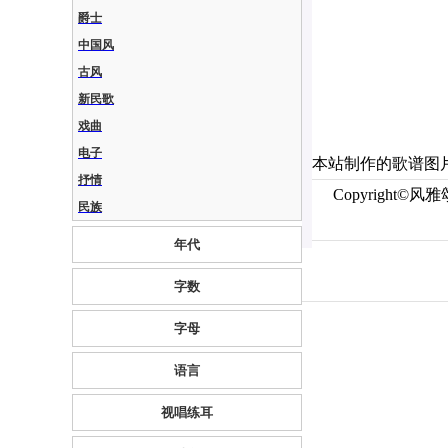
爵士
中国风
古风
新民歌
戏曲
电子
本站制作的歌谱图
抒情
Copyright
民族
年代
字数
字母
语言
视唱练耳