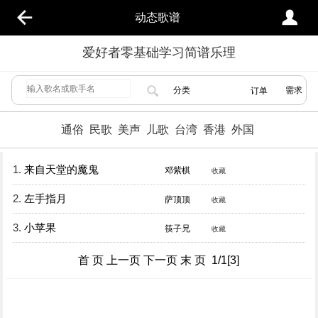
动态歌谱
爱好者零基础学习简谱乐理
分类
需求
订单
通俗
民歌
美声
儿歌
台湾
香港
外国
1.
来自天堂的魔鬼
邓紫棋
收藏
2.
左手指月
萨顶顶
收藏
3.
小苹果
筷子兄
收藏
首 页 上一页 下一页 末 页 1/1[3]