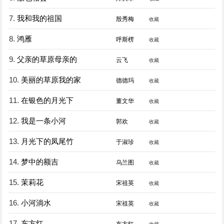
7.
我和我的祖国
殷秀梅
收藏
8.
鸿雁
呼斯楞
收藏
9.
父亲的草原母亲的
云飞
收藏
10.
美丽的草原我的家
德德玛
收藏
11.
在银色的月光下
董文华
收藏
12.
我是一条小河
郭欢
收藏
13.
月光下的凤尾竹
于淑珍
收藏
14.
梦中的额吉
乌兰图
收藏
15.
茉莉花
宋祖英
收藏
16.
小河淌水
宋祖英
收藏
17.
东方红