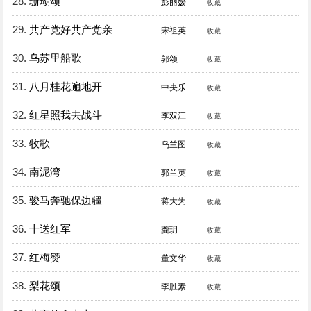
28.
珊瑚颂
彭丽媛
收藏
29.
共产党好共产党亲
宋祖英
收藏
30.
乌苏里船歌
郭颂
收藏
31.
八月桂花遍地开
中央乐
收藏
32.
红星照我去战斗
李双江
收藏
33.
牧歌
乌兰图
收藏
34.
南泥湾
郭兰英
收藏
35.
骏马奔驰保边疆
蒋大为
收藏
36.
十送红军
龚玥
收藏
37.
红梅赞
董文华
收藏
38.
梨花颂
李胜素
收藏