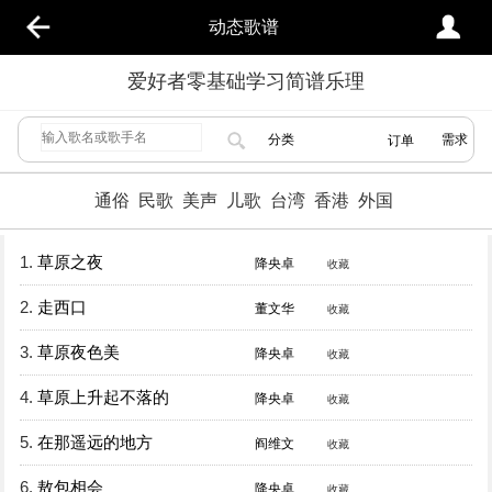
动态歌谱
爱好者零基础学习简谱乐理
分类
需求
订单
通俗
民歌
美声
儿歌
台湾
香港
外国
1.
草原之夜
降央卓
收藏
2.
走西口
董文华
收藏
3.
草原夜色美
降央卓
收藏
4.
草原上升起不落的
降央卓
收藏
5.
在那遥远的地方
阎维文
收藏
6.
敖包相会
降央卓
收藏