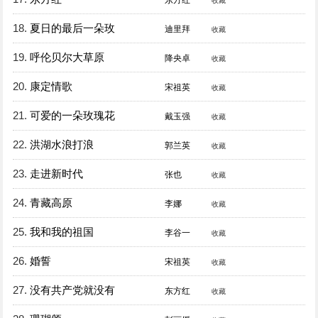
东方红
收藏
18.
夏日的最后一朵玫
迪里拜
收藏
19.
呼伦贝尔大草原
降央卓
收藏
20.
康定情歌
宋祖英
收藏
21.
可爱的一朵玫瑰花
戴玉强
收藏
22.
洪湖水浪打浪
郭兰英
收藏
23.
走进新时代
张也
收藏
24.
青藏高原
李娜
收藏
25.
我和我的祖国
李谷一
收藏
26.
婚誓
宋祖英
收藏
27.
没有共产党就没有
东方红
收藏