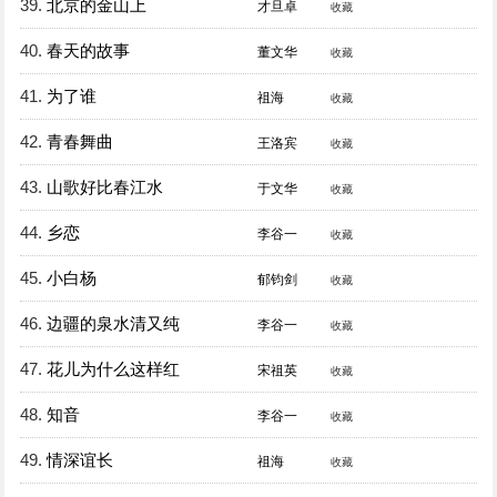
39.
北京的金山上
才旦卓
收藏
40.
春天的故事
董文华
收藏
41.
为了谁
祖海
收藏
42.
青春舞曲
王洛宾
收藏
43.
山歌好比春江水
于文华
收藏
44.
乡恋
李谷一
收藏
45.
小白杨
郁钧剑
收藏
46.
边疆的泉水清又纯
李谷一
收藏
47.
花儿为什么这样红
宋祖英
收藏
48.
知音
李谷一
收藏
49.
情深谊长
祖海
收藏