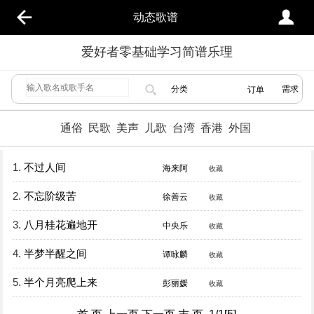
动态歌谱
爱好者零基础学习简谱乐理
分类
需求
订单
通俗
民歌
美声
儿歌
台湾
香港
外国
1.
不过人间
海来阿
收藏
2.
不忘阶级苦
徐善云
收藏
3.
八月桂花遍地开
中央乐
收藏
4.
半梦半醒之间
谭咏麟
收藏
5.
半个月亮爬上来
彭丽媛
收藏