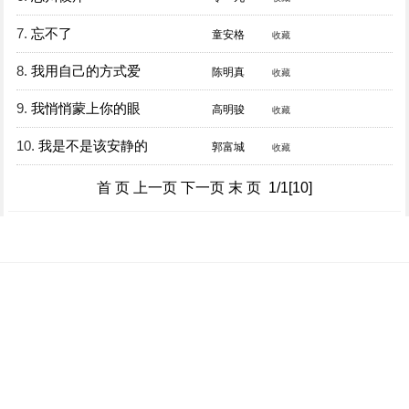
7.
忘不了
童安格
收藏
8.
我用自己的方式爱
陈明真
收藏
9.
我悄悄蒙上你的眼
高明骏
收藏
10.
我是不是该安静的
郭富城
收藏
首 页 上一页 下一页 末 页 1/1[10]