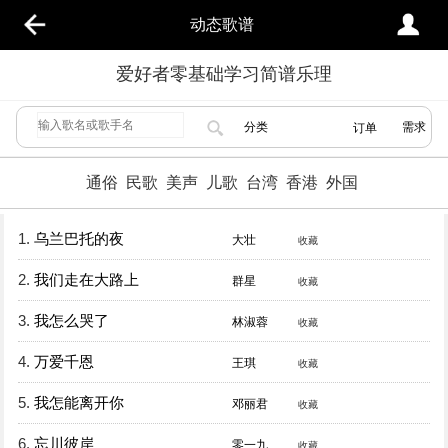
动态歌谱
爱好者零基础学习简谱乐理
分类
需求
订单
通俗
民歌
美声
儿歌
台湾
香港
外国
1.
乌兰巴托的夜
大壮
收藏
2.
我们走在大路上
群星
收藏
3.
我怎么哭了
林淑蓉
收藏
4.
万爱千恩
王琪
收藏
5.
我怎能离开你
邓丽君
收藏
6.
忘川彼岸
零一九
收藏