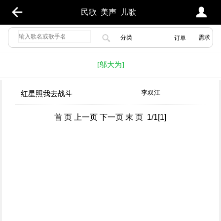
民歌
美声
儿歌
分类
需求
订单
[邬大为]
李双江
红星照我去战斗
首 页 上一页 下一页 末 页 1/1[1]