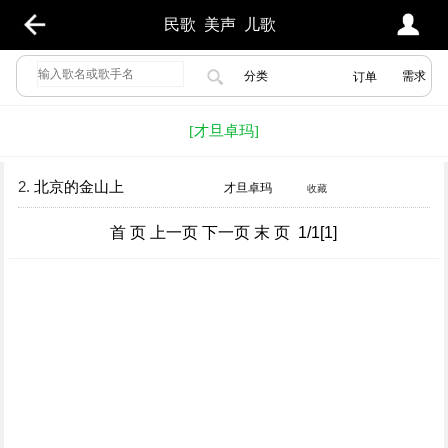
民歌
美声
儿歌
分类
需求
订单
[才旦卓玛]
2.
北京的金山上
才旦卓玛
收藏
首 页 上一页 下一页 末 页 1/1[1]