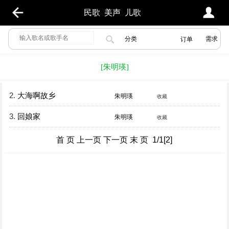
民歌
美声
儿歌
分类
需求
订单
[朱明瑛]
2.
大海啊故乡
朱明瑛
收藏
3.
回娘家
朱明瑛
收藏
首 页 上一页 下一页 末 页 1/1[2]