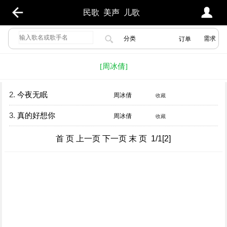
民歌
美声
儿歌
分类
需求
订单
[周冰倩]
2.
今夜无眠
周冰倩
收藏
3.
真的好想你
周冰倩
收藏
首 页 上一页 下一页 末 页 1/1[2]