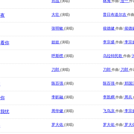
肖战
林海
澄一
(演唱)
作曲/
作
大壮
普日布道尔吉
(演唱)
作曲
的夜
张明敏
侯德健
侯德
(演唱)
作曲/
娃娃
李宗盛
李宗
(演唱)
作曲/
来看你
呼斯楞
乌拉特民歌
(演唱)
作曲/
刀郎
刀郎
刀郎
(演唱)
作曲/
作
陈百强
陈百强
郑国
(演唱)
作曲/
你
李昕融
李凯稠
周兵
(演唱)
作曲/
谢你
周华健
飞鸟凉
李宗
(演唱)
作曲/
让我忧
罗大佑
罗大佑
罗大
(演唱)
作曲/
事