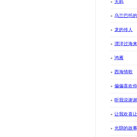
无羁
●
乌兰巴托
●
龙的传人
●
漂洋过海
●
鸿雁
●
西海情歌
●
偏偏喜欢
●
听我说谢
●
让我欢喜
●
光阴的故
●