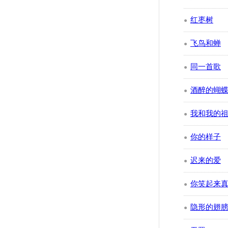
红枣树
●
飞鸟和蝉
●
同一首歌
●
酒醉的蝴
●
我和我的
●
你的样子
●
迟来的爱
●
你笑起来
●
隐形的翅
●