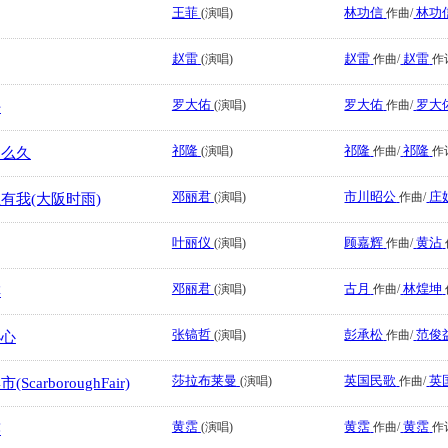
王菲
林功信
林功
(演唱)
作曲/
赵雷
赵雷
赵雷
(演唱)
作曲/
作
罗大佑
罗大佑
罗大
(演唱)
作曲/
好
祁隆
祁隆
祁隆
(演唱)
作曲/
作
那么久
邓丽君
市川昭公
庄
(演唱)
作曲/
有我(大阪时雨)
叶丽仪
顾嘉辉
黄沾
(演唱)
作曲/
邓丽君
古月
林煌坤
(演唱)
作曲/
啡
张镐哲
彭承松
范俊
(演唱)
作曲/
小心
莎拉布莱曼
英国民歌
英
(演唱)
作曲/
carboroughFair)
黄霑
黄霑
黄霑
(演唱)
作曲/
作
笑