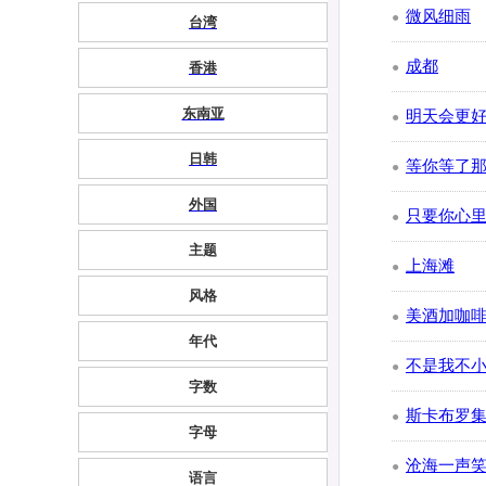
微风细雨
●
台湾
成都
香港
●
东南亚
明天会更
●
日韩
等你等了
●
外国
只要你心里
●
主题
上海滩
●
风格
美酒加咖
●
年代
不是我不
●
字数
斯卡布罗集市(S
●
字母
沧海一声
●
语言