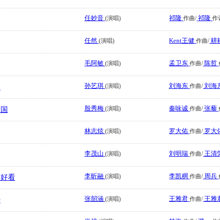
任妙音
祁隆
祁隆
(演唱)
作曲/
作
任然
Kent王健
耕
(演唱)
作曲/
毛阿敏
孟卫东
陈哲
(演唱)
作曲/
孙艺琪
刘海东
刘海
(演唱)
作曲/
蝶
殷秀梅
秦咏诚
张藜
(演唱)
作曲/
祖国
林志炫
罗大佑
罗大
(演唱)
作曲/
李茂山
刘明瑞
王清
(演唱)
作曲/
李昕融
李凯稠
周兵
(演唱)
作曲/
真好看
张韶涵
王雅君
王雅
(演唱)
作曲/
膀