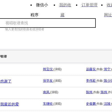
微信小
我的收
订单管理
收
程序
藏
网址
输入要查找的歌曲名或演唱者
声歌谱
韩宝仪
远藤实
简宁
(演唱)
作曲/
张学友
李伟菘
陈少
(演唱)
作曲/
儿也谢了
南风
陈炜
陈炜
(演唱)
作曲/
作
车继铃
史俊鹏
沈陵
(演唱)
作曲/
是我最近的爱