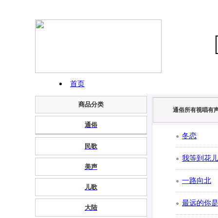
首页
商品分类
高清歌谱库
通俗所有视唱有
通俗
可打印高清谱
冬恋
●
民歌
带和弦简谱
我等到花
●
美声
动态简谱歌谱
一路向北
●
儿歌
最远的你
●
大陆
申请为VIP