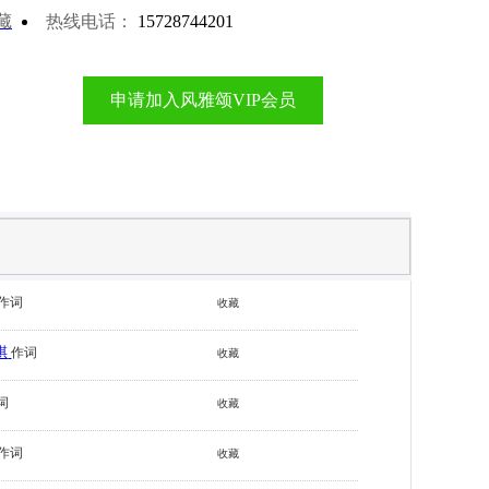
藏
热线电话：
15728744201
申请加入风雅颂VIP会员
作词
收藏
琪
作词
收藏
词
收藏
作词
收藏