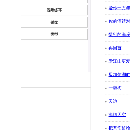
爱你一万
●
视唱练耳
你的酒馆
●
键盘
类型
惜别的海
●
再回首
●
爱江山更
●
贝加尔湖
●
一剪梅
●
天边
●
海阔天空
●
把悲伤留
●