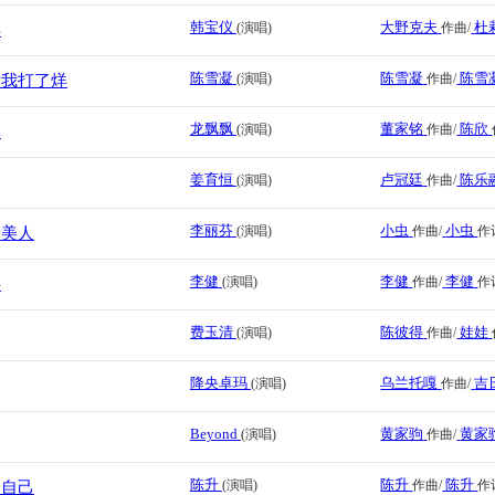
韩宝仪
大野克夫
杜
(演唱)
作曲/
年
陈雪凝
陈雪凝
陈雪
(演唱)
作曲/
对我打了烊
龙飘飘
董家铭
陈欣
(演唱)
作曲/
岸
姜育恒
卢冠廷
陈乐
(演唱)
作曲/
李丽芬
小虫
小虫
(演唱)
作曲/
作
爱美人
李健
李健
李健
(演唱)
作曲/
作
畔
费玉清
陈彼得
娃娃
(演唱)
作曲/
降央卓玛
乌兰托嘎
吉
(演唱)
作曲/
Beyond
黄家驹
黄家
(演唱)
作曲/
陈升
陈升
陈升
(演唱)
作曲/
作
给自己